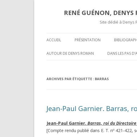
RENÉ GUÉNON, DENYS R
Site dédié à Denys 
ACCUEIL
PRÉSENTATION
BIBLIOGRAPH
TEXTES ET A
AUTOUR DE DENYS ROMAN
DANS LES PAS D
COMPTES RE
OPÉRATIVITÉ ET MAÇONNERIE
SUR UNE « COR
SPÉCULATIVE ( II )
INÉDITE » DE R
COMPTES R
ARCHIVES PAR ÉTIQUETTE :
BARRAS
MARCEL MAUGY 
A L’ATTENTION DE NOS LECTEURS
MYSTIFICATION,
VOLUMES P
HISPANOPHONES
TOURS ET PUIS 
Jean-Paul Garnier. Barras, ro
OPÉRATIVITÉ ET MAÇONNERIE
UNE GROSSIÈRE
SPÉCULATIVE ( I )
RENÉ GUÉNON LI
Jean-Paul Garnier.
Barras, roi du Directoire
DARKNESS VISIBLE PARTIE 2
MULTITUDE ( II )
[Compte rendu publié dans E. T. nº 421-422, s
T-ON ?