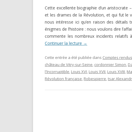
DARKNESS VISIBLE PARTIE 1
Cette excellente biographie d’un aristocrate – 
RENÉ GUÉNON LI
COMPTE RENDU E.T. N° 500
et les drames de la Révolution, et qui fut le
MULTITUDE ( I 
nous intéresse ici qu’en raison des détails 
MISES EN GARD
LE RITUEL EN MAÇONNERIE
énigmes de l’histoire : nous voulons dire l’affa
commente les nombreux incidents relatifs à
SUR UN ARTICLE
L’ARCHE VIVANTE DES SYMBOLES
Continuer la lecture
→
Cette entrée a été publiée dans
Comptes rendus 
château de Vitry-sur-Seine
,
cordonnier Simon
,
D
l'lncorruptible
,
Louis XVI
,
Louis XVII
,
Louis XVIII
,
Ma
Révolution française
,
Robespierre
,
tsar Alexand