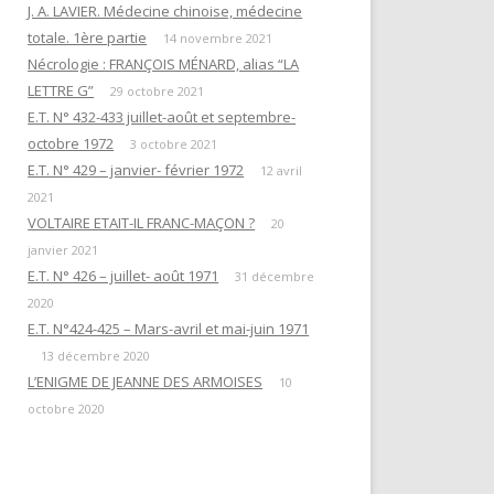
EN ATTENDANT L’HEURE DE LA
J. A. LAVIER. Médecine chinoise, médecine
« QUESTIONS DE RITUELS »
PUISSANCE DES TÉNÈBRES
totale. 1ère partie
SUIVANT L’ŒUVRE DE R. GUÉNON
14 novembre 2021
Nécrologie : FRANÇOIS MÉNARD, alias “LA
ET SES LETTRES À M. MAUGY / D.
LES DOUZE TRAVAUX D’HERCULE
LETTRE G”
ROMAN.
29 octobre 2021
E.T. N° 432-433 juillet-août et septembre-
NOTE 4« RENÉ GUÉNON ET LA
octobre 1972
3 octobre 2021
LETTRE G »
E.T. N° 429 – janvier- février 1972
12 avril
2021
NOTE 3 : « DU TEMPLE À LA
VOLTAIRE ETAIT-IL FRANC-MAÇON ?
20
MAÇONNERIE PAR L’HERMÉTISME
janvier 2021
CHRÉTIEN »
E.T. N° 426 – juillet- août 1971
31 décembre
2020
NOTE 1 : “PYTHAGORISME ET
E.T. N°424-425 – Mars-avril et mai-juin 1971
MAÇONNERIE”
13 décembre 2020
AVERTISSEMENT
L’ENIGME DE JEANNE DES ARMOISES
10
octobre 2020